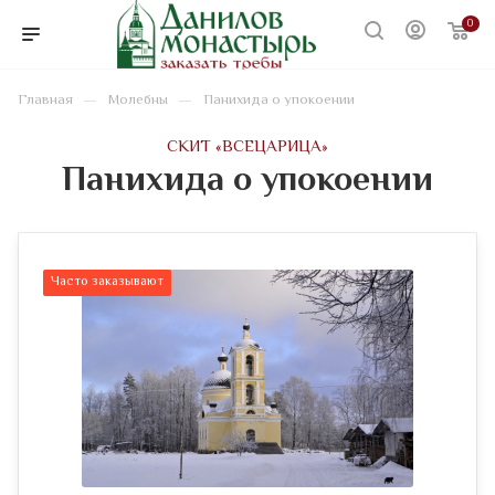
0
—
—
Главная
Молебны
Панихида о упокоении
CКИТ «ВСЕЦАРИЦА»
Панихида о упокоении
Часто заказывают