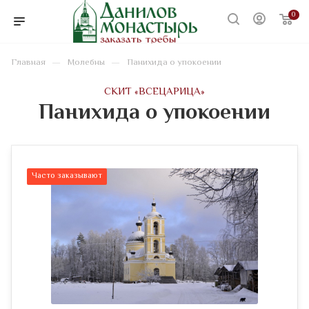
0
—
—
Главная
Молебны
Панихида о упокоении
CКИТ «ВСЕЦАРИЦА»
Панихида о упокоении
Часто заказывают