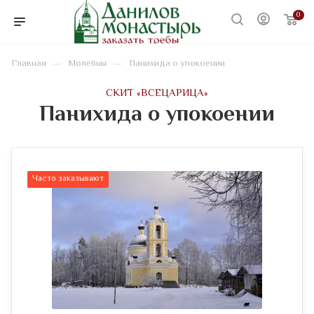
0
—
—
Главная
Молебны
Панихида о упокоении
CКИТ «ВСЕЦАРИЦА»
Панихида о упокоении
Часто заказывают