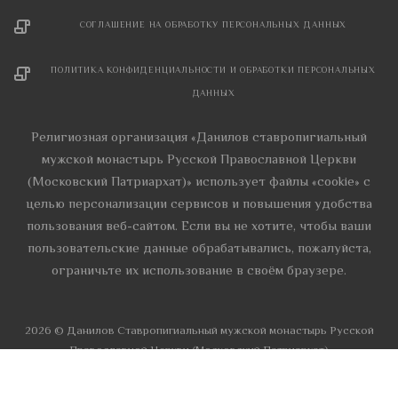
СОГЛАШЕНИЕ НА ОБРАБОТКУ ПЕРСОНАЛЬНЫХ ДАННЫХ
ПОЛИТИКА КОНФИДЕНЦИАЛЬНОСТИ И ОБРАБОТКИ ПЕРСОНАЛЬНЫХ
ДАННЫХ
Религиозная организация «Данилов ставропигиальный
мужской монастырь Русской Православной Церкви
(Московский Патриархат)» использует файлы «cookie» с
целью персонализации сервисов и повышения удобства
пользования веб-сайтом. Если вы не хотите, чтобы ваши
пользовательские данные обрабатывались, пожалуйста,
ограничьте их использование в своём браузере.
2026 © Данилов Cтавропигиальный мужской монастырь Русской
Православной Церкви (Московский Патриархат)