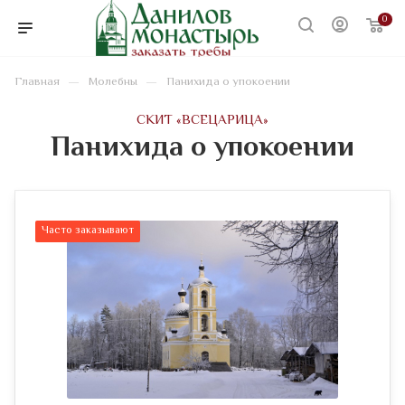
0
—
—
Главная
Молебны
Панихида о упокоении
CКИТ «ВСЕЦАРИЦА»
Панихида о упокоении
Часто заказывают