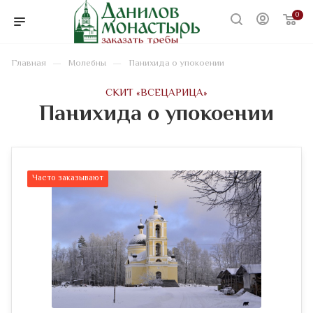
0
—
—
Главная
Молебны
Панихида о упокоении
CКИТ «ВСЕЦАРИЦА»
Панихида о упокоении
Часто заказывают