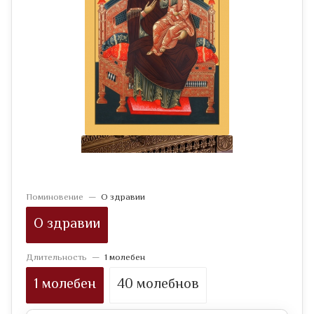
Поминовение
—
О здравии
О здравии
Длительность
—
1 молебен
1 молебен
40 молебнов