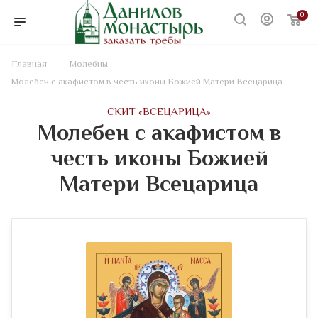
0
—
—
Главная
Молебны
Молебен с акафистом в честь иконы Божией Матери Всецарица
CКИТ «ВСЕЦАРИЦА»
Молебен с акафистом в
честь иконы Божией
Матери Всецарица