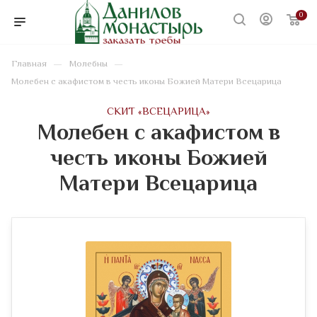
0
—
—
Главная
Молебны
Молебен с акафистом в честь иконы Божией Матери Всецарица
CКИТ «ВСЕЦАРИЦА»
Молебен с акафистом в
честь иконы Божией
Матери Всецарица