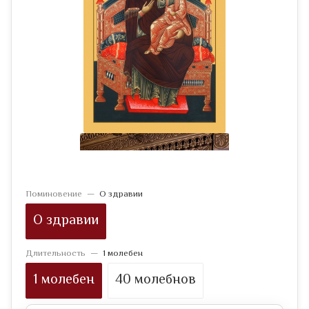
Поминовение
—
О здравии
О здравии
Длительность
—
1 молебен
1 молебен
40 молебнов