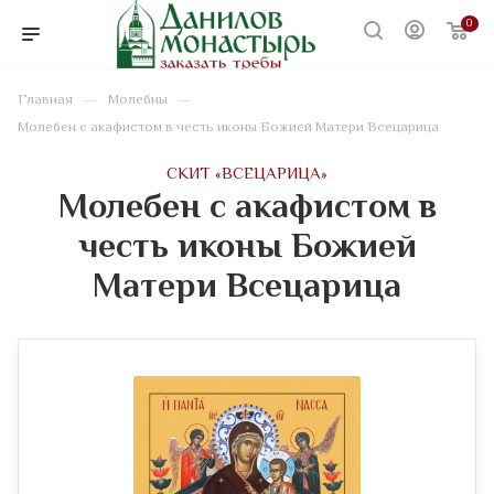
0
—
—
Главная
Молебны
Молебен с акафистом в честь иконы Божией Матери Всецарица
CКИТ «ВСЕЦАРИЦА»
Молебен с акафистом в
честь иконы Божией
Матери Всецарица