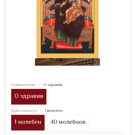
Поминовение
—
О здравии
О здравии
Длительность
—
1 молебен
1 молебен
40 молебнов