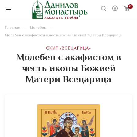
0
—
—
Главная
Молебны
Молебен с акафистом в честь иконы Божией Матери Всецарица
CКИТ «ВСЕЦАРИЦА»
Молебен с акафистом в
честь иконы Божией
Матери Всецарица