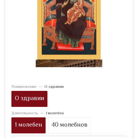
Поминовение
—
О здравии
О здравии
Длительность
—
1 молебен
1 молебен
40 молебнов