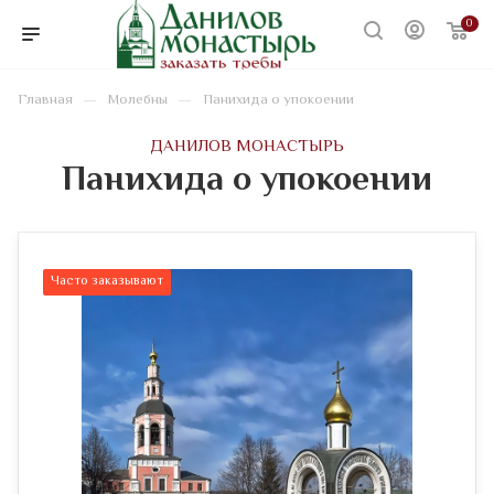
0
—
—
Главная
Молебны
Панихида о упокоении
ДАНИЛОВ МОНАСТЫРЬ
Панихида о упокоении
Часто заказывают