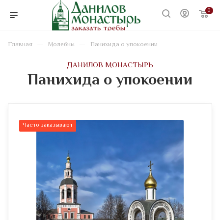
0
—
—
Главная
Молебны
Панихида о упокоении
ДАНИЛОВ МОНАСТЫРЬ
Панихида о упокоении
Часто заказывают