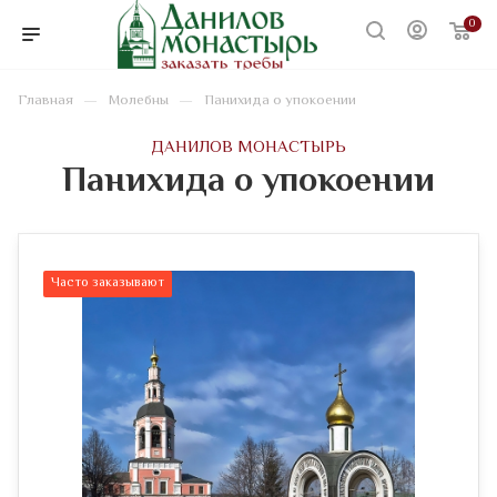
0
—
—
Главная
Молебны
Панихида о упокоении
ДАНИЛОВ МОНАСТЫРЬ
Панихида о упокоении
Часто заказывают