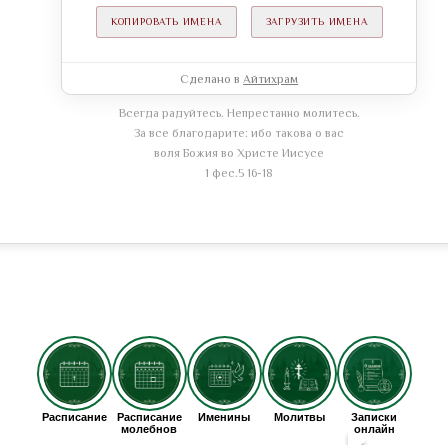
КОПИРОВАТЬ ИМЕНА
ЗАГРУЗИТЬ ИМЕНА
Сделано в
Айтихрам
Всегда радуйтесь. Непрестанно молитесь.
За все благодарите: ибо такова о вас
воля Божия во Христе Иисусе
1 фес.5 16-18