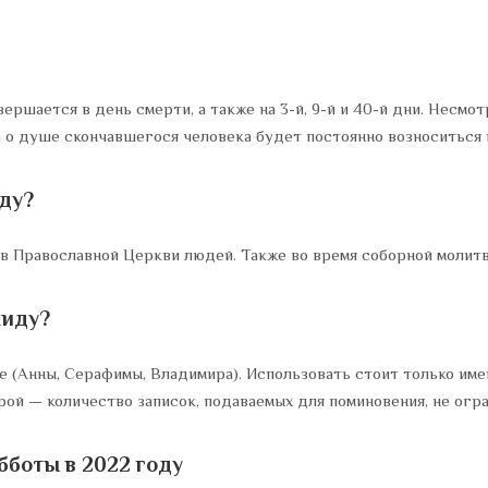
ершается в день смерти, а также на 3-й, 9-й и 40-й дни. Несмо
а о душе скончавшегося человека будет постоянно возноситься 
ду?
в Православной Церкви людей. Также во время соборной молит
хиду?
(Анны, Серафимы, Владимира). Использовать стоит только имена
рой — количество записок, подаваемых для поминовения, не огр
боты в 2022 году