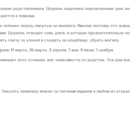
сопших родственников. Церковь выделила определенные дни, к
ждается в помощи.
то человек перед смертью не молился. Именно поэтому его жив
ним. Церковь отводит семь дней, в которые предпочтительно по
ить свечу за упокой и сходить на кладбище, убрать могилу.
, 19 марта, 26 марта, 2 апреля, 3 мая, 11 июня, 5 ноября.
оминают всех усопших, вне зависимости от родства. Эти дни вып
аказать панихиду можно за свечным ящиком в любом из открыты