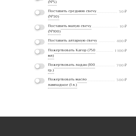
(№5)
Поставить среднюю свечу
30
₽
(№30)
Поставить малую свечу
10
₽
(№100)
Поставить алтарную свечу
400
₽
Пожертвовать Кагор (750
1 100
₽
мл)
Пожертвовать ладан (100
700
₽
гр.)
Пожертвовать масло
300
₽
лампадное (1 л.)