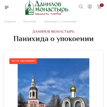
0
—
—
Главная
Молебны
Панихида о упокоении
ДАНИЛОВ МОНАСТЫРЬ
Панихида о упокоении
Часто заказывают