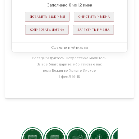
Заполнено
0
из
12
имен
ДОБАВИТЬ ЕЩЁ ИМЯ
ОЧИСТИТЬ ИМЕНА
КОПИРОВАТЬ ИМЕНА
ЗАГРУЗИТЬ ИМЕНА
Сделано в
Айтихрам
Всегда радуйтесь. Непрестанно молитесь.
За все благодарите: ибо такова о вас
воля Божия во Христе Иисусе
1 фес.5 16-18