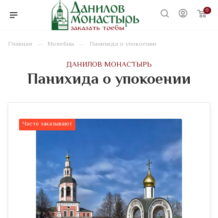
0
—
—
Главная
Молебны
Панихида о упокоении
ДАНИЛОВ МОНАСТЫРЬ
Панихида о упокоении
Часто заказывают