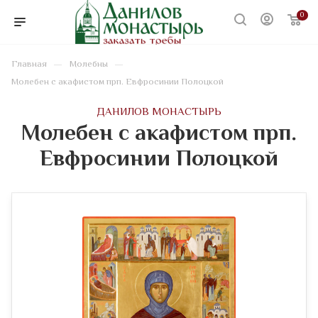
0
—
—
Главная
Молебны
Молебен с акафистом прп. Евфросинии Полоцкой
ДАНИЛОВ МОНАСТЫРЬ
Молебен с акафистом прп.
Евфросинии Полоцкой