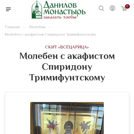
0
—
—
Главная
Молебны
Молебен с акафистом Спиридону Тримифунтскому
CКИТ «ВСЕЦАРИЦА»
Молебен с акафистом
Спиридону
Тримифунтскому