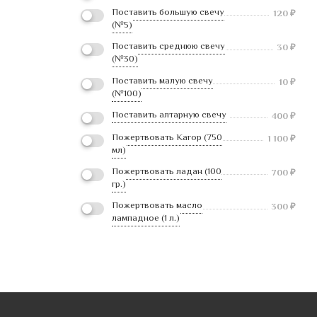
Поставить большую свечу
120
₽
(№5)
Поставить среднюю свечу
30
₽
(№30)
Поставить малую свечу
10
₽
(№100)
Поставить алтарную свечу
400
₽
Пожертвовать Кагор (750
1 100
₽
мл)
Пожертвовать ладан (100
700
₽
гр.)
Пожертвовать масло
300
₽
лампадное (1 л.)