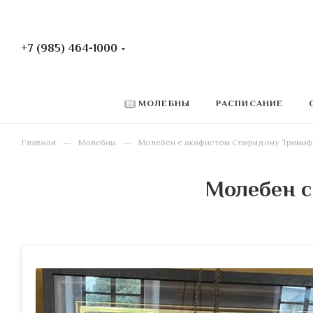
+7 (985) 464-1000
РАСПИСАНИЕ
МОЛЕБНЫ
—
—
Главная
Молебны
Молебен с акафистом Спиридону Трими
Молебен 