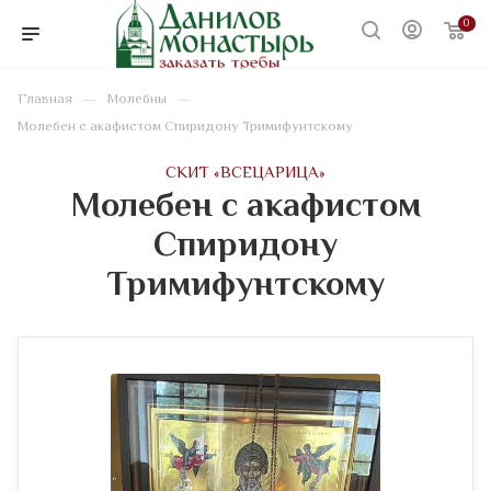
0
—
—
Главная
Молебны
Молебен с акафистом Спиридону Тримифунтскому
CКИТ «ВСЕЦАРИЦА»
Молебен с акафистом
Спиридону
Тримифунтскому