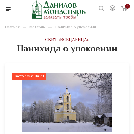
0
—
—
Главная
Молебны
Панихида о упокоении
CКИТ «ВСЕЦАРИЦА»
Панихида о упокоении
Часто заказывают