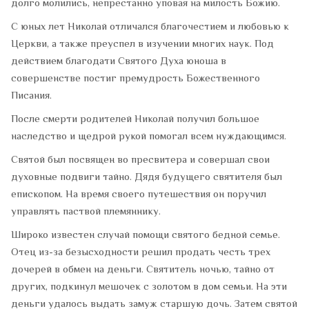
долго молились, непрестанно уповая на милость Божию.
С юных лет Николай отличался благочестием и любовью к
Церкви, а также преуспел в изучении многих наук. Под
действием благодати Святого Духа юноша в
совершенстве постиг премудрость Божественного
Писания.
После смерти родителей Николай получил большое
наследство и щедрой рукой помогал всем нуждающимся.
Святой был посвящен во пресвитера и совершал свои
духовные подвиги тайно. Дядя будущего святителя был
епископом. На время своего путешествия он поручил
управлять паствой племяннику.
Широко известен случай помощи святого бедной семье.
Отец из-за безысходности решил продать честь трех
дочерей в обмен на деньги. Святитель ночью, тайно от
других, подкинул мешочек с золотом в дом семьи. На эти
деньги удалось выдать замуж старшую дочь. Затем святой