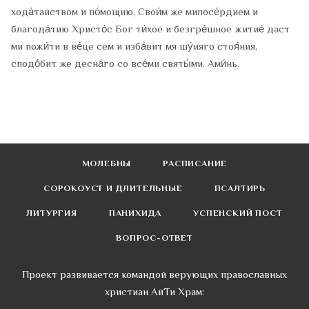
хода́тайством и по́мощию, Свои́м же милосе́рдием и
благода́тию Христо́с Бог ти́хое и безгре́шное житие́ даст
ми пожи́ти в ве́це сем и изба́вит мя шу́ияго стоя́ния,
сподо́бит же десна́го со все́ми святы́ми. Ами́нь.
МОЛЕБНЫ
РАСПИСАНИЕ
СОРОКОУСТ И ДЛИТЕЛЬНЫЕ
ПСАЛТИРЬ
ЛИТУРГИЯ
ПАНИХИДА
УСПЕНСКИЙ ПОСТ
ВОПРОС-ОТВЕТ
Проект развивается командой верующих православных
христиан АйТи Храм: