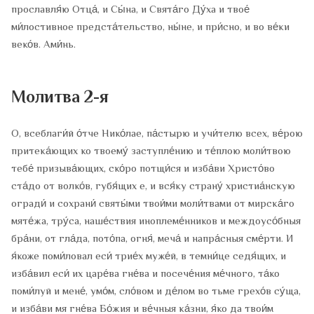
прославля́ю Отца́, и Сы́на, и Свята́го Ду́ха и твое́
ми́лостивное предста́тельство, ны́не, и при́сно, и во ве́ки
веко́в. Ами́нь.
Молитва 2-я
О, всеблаги́й о́тче Нико́лае, па́стырю и учи́телю всех, ве́рою
притека́ющих ко твоему́ заступле́нию и те́плою моли́твою
тебе́ призыва́ющих, ско́ро потщи́ся и изба́ви Христо́во
ста́до от волко́в, губя́щих е, и вся́ку страну́ христиа́нскую
огради́ и сохрани́ святы́ми твои́ми моли́твами от мирска́го
мяте́жа, тру́са, наше́ствия иноплеме́нников и междоусо́бныя
бра́ни, от гла́да, пото́па, огня́, меча́ и напра́сныя сме́рти. И
я́коже поми́ловал еси́ трие́х муже́й, в темни́це седя́щих, и
изба́вил еси́ их царе́ва гне́ва и посече́ния ме́чного, та́ко
поми́луй и мене́, умо́м, сло́вом и де́лом во тьме грехо́в су́ща,
и изба́ви мя гне́ва Бо́жия и ве́чныя ка́зни, я́ко да твои́м