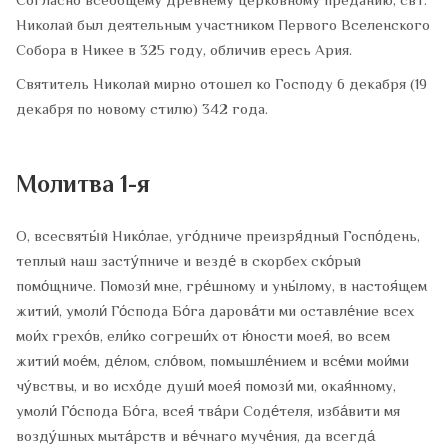
Согласно всеобщему древнему церковному преданию, свт.
Николай был деятельным участником Первого Вселенского
Собора в Никее в 325 году, обличив ересь Ария.
Святитель Николай мирно отошел ко Господу 6 декабря (19
декабря по новому стилю) 342 года.
Молитва 1-я
О, всесвяты́й Нико́лае, уго́дниче преизря́дный Госпо́день,
теплый наш засту́пниче и везде́ в скорбех ско́рый
помо́щниче. Помози́ мне, гре́шному и уны́лому, в настоя́щем
житии́, умоли́ Го́спода Бо́га дарова́ти ми оставле́ние всех
мои́х грехо́в, ели́ко согреши́х от ю́ности моея́, во всем
житии́ мое́м, де́лом, сло́вом, помышле́нием и все́ми мои́ми
чу́вствы, и во исхо́де души́ моея́ помози́ ми, окая́нному,
умоли́ Го́спода Бо́га, всея́ тва́ри Соде́теля, изба́вити мя
возду́шных мыта́рств и ве́чнаго муче́ния, да всегда́