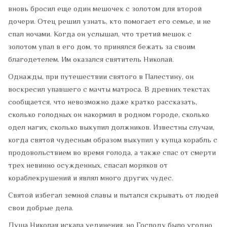
вновь бросил еще один мешочек с золотом для второй
дочери. Отец решил узнать, кто помогает его семье, и не
спал ночами. Когда он услышал, что третий мешок с
золотом упал в его дом, то принялся бежать за своим
благодетелем. Им оказался святитель Николай.
Однажды, при путешествии святого в Палестину, он
воскресил упавшего с мачты матроса. В древних текстах
сообщается, что невозможно даже кратко рассказать,
сколько голодных он накормил в родном городе, сколько
одел нагих, сколько выкупил должников. Известны случаи,
когда святой чудесным образом выкупил у купца корабль с
продовольствием во время голода, а также спас от смерти
трех невинно осужденных, спасал моряков от
кораблекрушений и являл много других чудес.
Святой избегал земной славы и пытался скрывать от людей
свои добрые дела.
Душа Николая искала уединения, но Господу было угодно