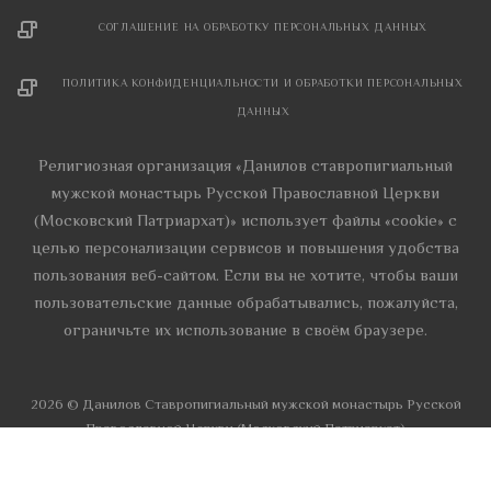
СОГЛАШЕНИЕ НА ОБРАБОТКУ ПЕРСОНАЛЬНЫХ ДАННЫХ
ПОЛИТИКА КОНФИДЕНЦИАЛЬНОСТИ И ОБРАБОТКИ ПЕРСОНАЛЬНЫХ
ДАННЫХ
Религиозная организация «Данилов ставропигиальный
мужской монастырь Русской Православной Церкви
(Московский Патриархат)» использует файлы «cookie» с
целью персонализации сервисов и повышения удобства
пользования веб-сайтом. Если вы не хотите, чтобы ваши
пользовательские данные обрабатывались, пожалуйста,
ограничьте их использование в своём браузере.
2026 © Данилов Cтавропигиальный мужской монастырь Русской
Православной Церкви (Московский Патриархат)