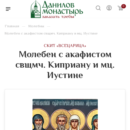
0
—
—
Главная
Молебны
Молебен с акафистом свщмч. Киприану и мц. Иустине
CКИТ «ВСЕЦАРИЦА»
Молебен с акафистом
свщмч. Киприану и мц.
Иустине