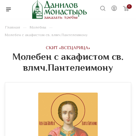
0
—
—
Главная
Молебны
Молебен с акафистом св. влмч.Пантелеимону
CКИТ «ВСЕЦАРИЦА»
Молебен с акафистом св.
влмч.Пантелеимону