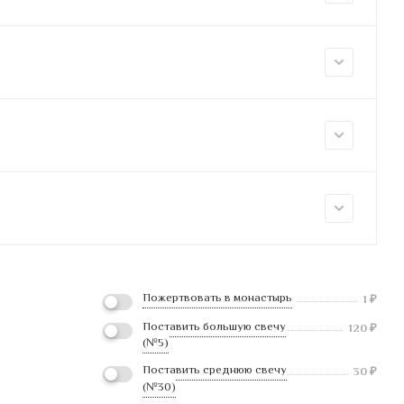
Пожертвовать в монастырь
1
₽
Поставить большую свечу
120
₽
(№5)
Поставить среднюю свечу
30
₽
(№30)