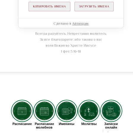
КОПИРОВАТЬ ИМЕНА
ЗАГРУЗИТЬ ИМЕНА
Сделано в
Айтихрам
Всегда радуйтесь. Непрестанно молитесь.
За все благодарите: ибо такова о вас
воля Божия во Христе Иисусе
1 фес.5 16-18