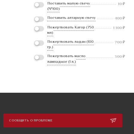
Поставить малую свечу
10
₽
(№100)
Поставить алтарную свечу
400
₽
Пожертвовать Кагор (750
1 100
₽
мл)
Пожертвовать ладан (100
700
₽
гр.)
Пожертвовать масло
300
₽
лампадное (1 л.)
СООБЩИТЬ О ПРОБЛЕМЕ