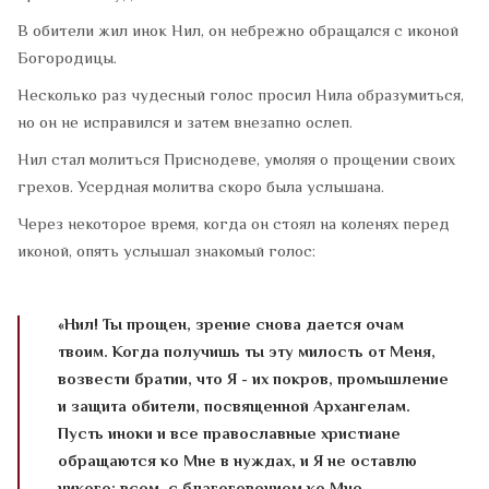
В обители жил инок Нил, он небрежно обращался с иконой
Богородицы.
Несколько раз чудесный голос просил Нила образумиться,
но он не исправился и затем внезапно ослеп.
Нил стал молиться Приснодеве, умоляя о прощении своих
грехов. Усердная молитва скоро была услышана.
Через некоторое время, когда он стоял на коленях перед
иконой, опять услышал знакомый голос:
«Нил! Ты прощен, зрение снова дается очам
твоим. Когда получишь ты эту милость от Меня,
возвести братии, что Я - их покров, промышление
и защита обители, посвященной Архангелам.
Пусть иноки и все православные христиане
обращаются ко Мне в нуждах, и Я не оставлю