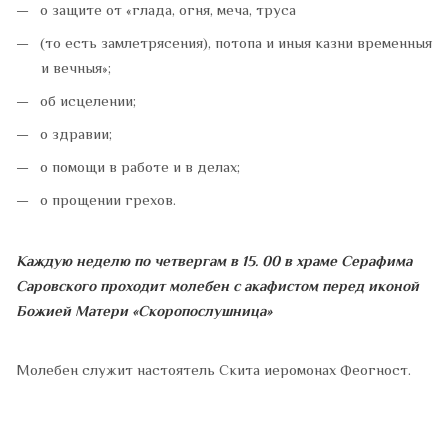
о защите от «глада, огня, меча, труса
(то есть замлетрясения), потопа и иныя казни временныя
и вечныя»;
об исцелении;
о здравии;
о помощи в работе и в делах;
о прощении грехов.
Каждую неделю по четвергам в 15. 00 в храме Серафима
Саровского проходит молебен с акафистом перед иконой
Божией Матери «Скоропослушница»
⠀
Молебен служит настоятель Скита иеромонах Феогност.