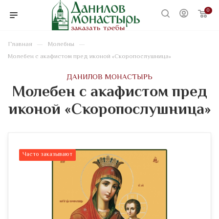
0
—
—
Главная
Молебны
Молебен с акафистом пред иконой «Скоропослушница»
ДАНИЛОВ МОНАСТЫРЬ
Молебен с акафистом пред
иконой «Скоропослушница»
Часто заказывают