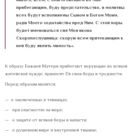
никого; всем, с благоговением ко Мне
прибегающим, буду предстательство, и молитвы
всех будут исполняемы Сыном и Богом Моим,
ради Моего ходатайства пред Ним. С этой поры
будет именоваться сия Моя икона
Скоропослушница: скорую всем притекающим к
ней буду являть милость».
К образу Божией Матери прибегают верующие во всякой
житейской нужде, приносят Ей свои беды и трудности.
Перед образом молятся:
о заключенных в темницах;
при опасностях на море;
о защите от всякой беды и напасти;
о душевном мире и внутренней тишине;