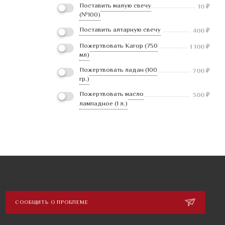
Поставить малую свечу
10
₽
(№100)
Поставить алтарную свечу
400
₽
Пожертвовать Кагор (750
1 100
₽
мл)
Пожертвовать ладан (100
700
₽
гр.)
Пожертвовать масло
300
₽
лампадное (1 л.)
СООБЩИТЬ О ПРОБЛЕМЕ