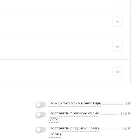
Пожертвовать в монастырь
1
₽
Поставить большую свечу
120
₽
(№5)
Поставить среднюю свечу
30
₽
(№30)