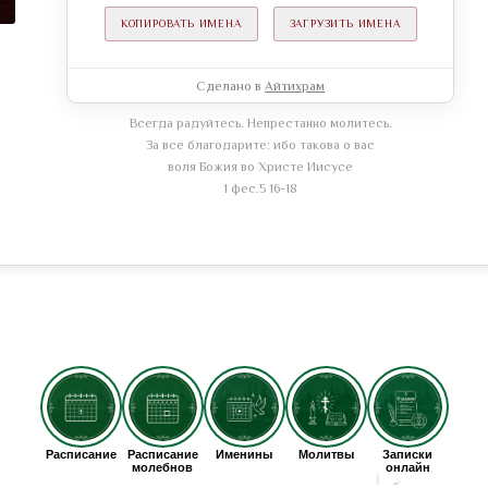
КОПИРОВАТЬ ИМЕНА
ЗАГРУЗИТЬ ИМЕНА
Сделано в
Айтихрам
Всегда радуйтесь. Непрестанно молитесь.
За все благодарите: ибо такова о вас
воля Божия во Христе Иисусе
1 фес.5 16-18