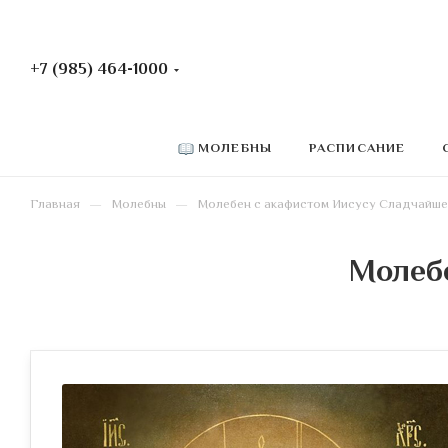
+7 (985) 464-1000
РАСПИСАНИЕ
МОЛЕБНЫ
—
—
Главная
Молебны
Молебен c акафистом Иисусу Сладчайш
Молеб