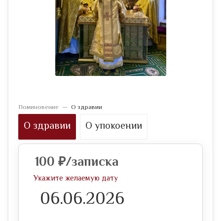
Поминовение
—
О здравии
О здравии
О упокоении
100
₽
/записка
Укажите желаемую дату