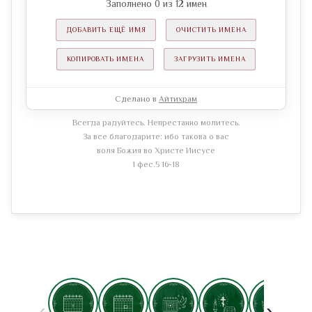
Заполнено
0
из
12
имен
ДОБАВИТЬ ЕЩЁ ИМЯ
ОЧИСТИТЬ ИМЕНА
КОПИРОВАТЬ ИМЕНА
ЗАГРУЗИТЬ ИМЕНА
Сделано в
Айтихрам
Всегда радуйтесь. Непрестанно молитесь.
За все благодарите: ибо такова о вас
воля Божия во Христе Иисусе
1 фес.5 16-18