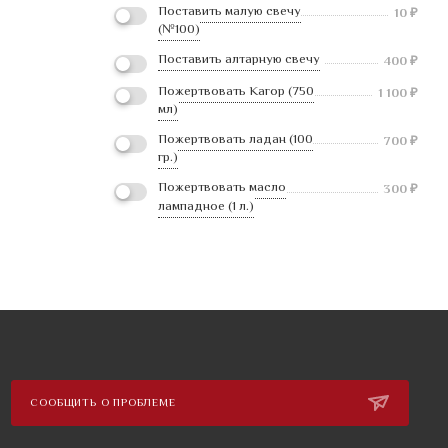
Поставить малую свечу
10
₽
(№100)
Поставить алтарную свечу
400
₽
Пожертвовать Кагор (750
1 100
₽
мл)
Пожертвовать ладан (100
700
₽
гр.)
Пожертвовать масло
300
₽
лампадное (1 л.)
СООБЩИТЬ О ПРОБЛЕМЕ