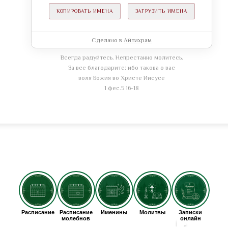
КОПИРОВАТЬ ИМЕНА
ЗАГРУЗИТЬ ИМЕНА
Сделано в
Айтихрам
Всегда радуйтесь. Непрестанно молитесь.
За все благодарите: ибо такова о вас
воля Божия во Христе Иисусе
1 фес.5 16-18