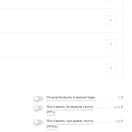
Пожертвовать в монастырь
1
₽
Поставить большую свечу
120
₽
(№5)
Поставить среднюю свечу
30
₽
(№30)